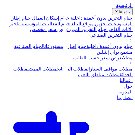
الرئيسية
خدماتنا
خيام التخزين بدون أعمدة داخلية
خيام إسكان العمال
خيام إطار
المستودعات
تخزين مواقع البناء
خيام الفعاليات المؤسسية
تأجير
الأثاث الفاخر
خيام التخزين المبرد
عرض سعر
مخصص
خيام التخزين الصناعي
خيام بدون أعمدة داخلية
خيام إطار المستودعات
الخيام الصناعية
مشمع بولي إيثيلين
مظلات
عرض سعر
حسب الطلب
مظلات مواقف السيارات
مظلات المسابح
مظلات الممشى
مظلات
الحدائق
مظلات مناطق اللعب
أعمالنا
حول
المدونة
اتصل بنا