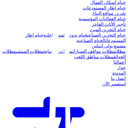
خيام إسكان العمال
خيام إطار المستودعات
تخزين مواقع البناء
خيام الفعاليات المؤسسية
تأجير الأثاث الفاخر
خيام التخزين المبرد
خيام التخزين الصناعي
خيام بدون أعمدة داخلية
خيام إطار
المستودعات
الخيام الصناعية
مشمع بولي إيثيلين
مظلات
مظلات مواقف السيارات
مظلات المسابح
مظلات الممشى
مظلات
الحدائق
مظلات مناطق اللعب
أعمالنا
حول
المدونة
اتصل بنا
استفسر الآن